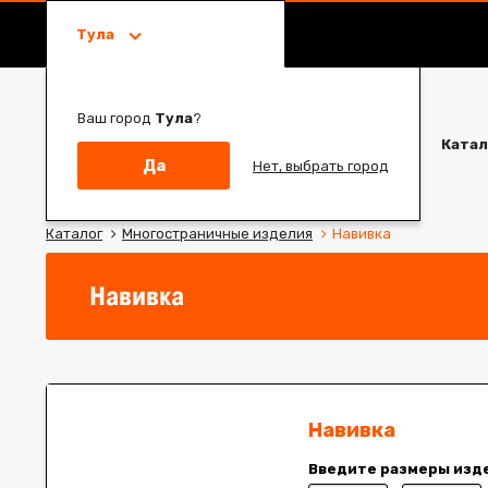
Тула
Ваш город
Тула
?
Катал
Да
Нет, выбрать город
Каталог
Многостраничные изделия
Навивка
Навивка
Навивка
Введите размеры изде