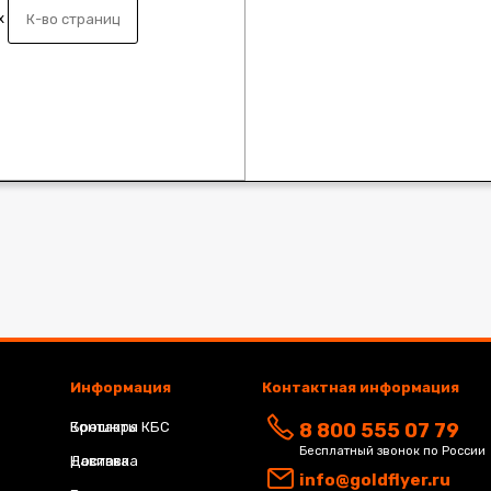
x
Информация
Контактная информация
Брошюра КБС
Контакты
8 800 555 07 79
Бесплатный звонок по России
Навивка
Доставка
info@goldflyer.ru